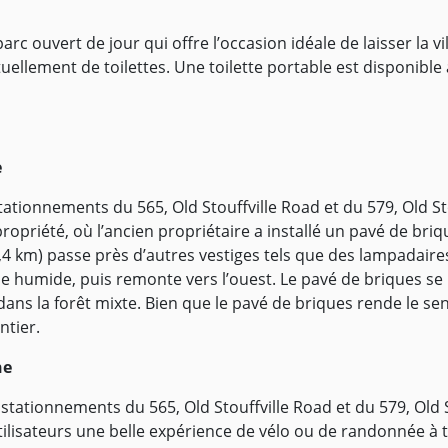
rc ouvert de jour qui offre l’occasion idéale de laisser la vi
uellement de toilettes. Une toilette portable est disponible 
e
 stationnements du 565, Old Stouffville Road et du 579, Old 
 propriété, où l’ancien propriétaire a installé un pavé de bri
4 km) passe près d’autres vestiges tels que des lampadaires.
 humide, puis remonte vers l’ouest. Le pavé de briques se p
dans la forêt mixte. Bien que le pavé de briques rende le senti
ntier.
ne
s stationnements du 565, Old Stouffville Road et du 579, Old
utilisateurs une belle expérience de vélo ou de randonnée à t