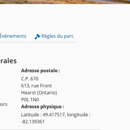
Événements
Règles du parc
rales
Adresse postale :
C.P. 670
613, rue Front
Hearst (Ontario)
P0L 1N0
sirs
Adresse physique :
Latitude : 49.417517, longitude :
-82.139361