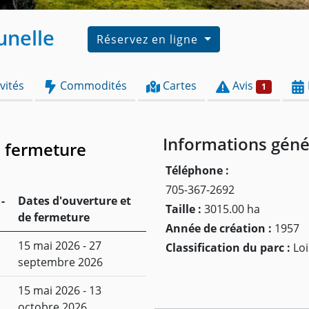
unelle
Réservez en ligne
vités
Commodités
Cartes
Avis
1
Informations géné
e fermeture
Téléphone :
705-367-2692
-
Dates d'ouverture et
Taille :
3015.00 ha
de fermeture
Année de création :
1957
15 mai 2026 - 27
Classification du parc :
Loi
septembre 2026
15 mai 2026 - 13
octobre 2026