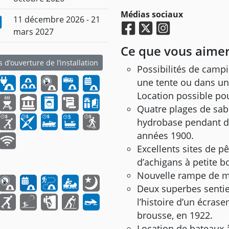
Médias sociaux
11 décembre 2026 - 21
mars 2027
Ce que vous aimer
 d’ouverture de l’installation
Possibilités de campi
une tente ou dans un
Location possible pou
Quatre plages de sabl
hydrobase pendant d
années 1900.
Excellents sites de p
d’achigans à petite b
Nouvelle rampe de mis
Deux superbes sentie
l’histoire d’un écras
brousse, en 1922.
Location de bateaux 