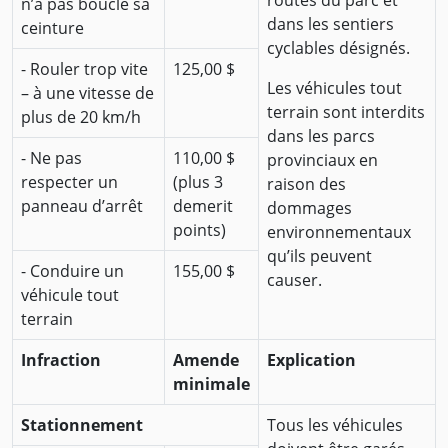
routes du parc et
n’a pas bouclé sa
dans les sentiers
ceinture
cyclables désignés.
- Rouler trop vite
125,00 $
Les véhicules tout
– à une vitesse de
terrain sont interdits
plus de 20 km/h
dans les parcs
- Ne pas
110,00 $
provinciaux en
respecter un
(plus 3
raison des
panneau d’arrêt
demerit
dommages
points)
environnementaux
qu’ils peuvent
- Conduire un
155,00 $
causer.
véhicule tout
terrain
Infraction
Amende
Explication
minimale
Stationnement
Tous les véhicules