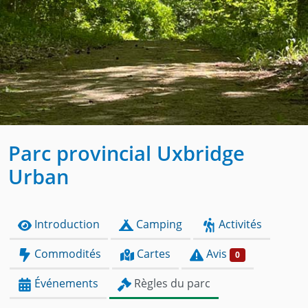
Parc provincial Uxbridge
Urban
Introduction
Camping
Activités
Commodités
Cartes
Avis
0
Événements
Règles du parc