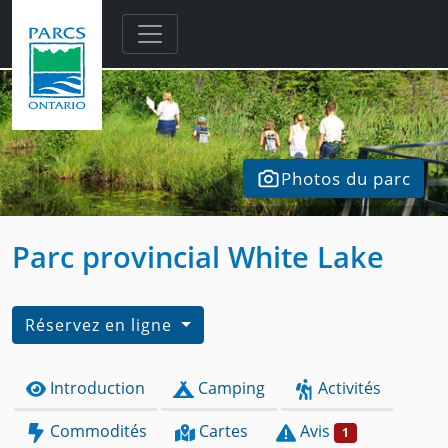
Skip to main content
Photos du parc
Parc provincial White Lake
Réservez en ligne
Introduction
Camping
Activités
Commodités
Cartes
Avis
1