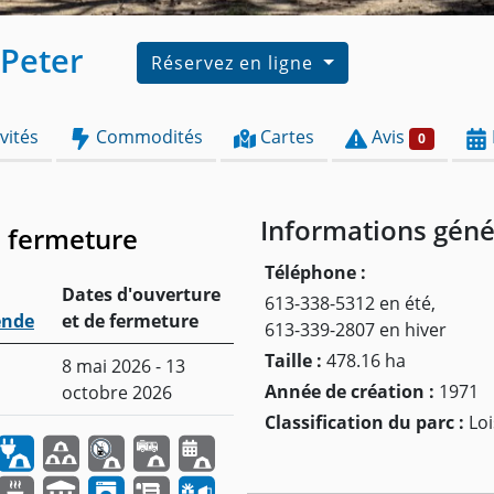
 Peter
Réservez en ligne
vités
Commodités
Cartes
Avis
0
Informations géné
e fermeture
Téléphone :
Dates d'ouverture
613-338-5312 en été,
ende
et de fermeture
613-339-2807 en hiver
Taille :
478.16 ha
8 mai 2026 - 13
Année de création :
1971
octobre 2026
Classification du parc :
Loi