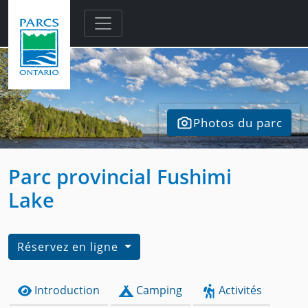
Skip to main content
Photos du parc
Parc provincial Fushimi
Lake
Réservez en ligne
Introduction
Camping
Activités