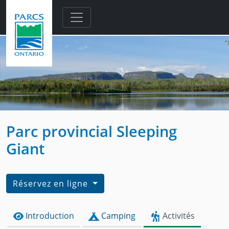
Skip to main content
Parc provincial Sleeping
Giant
Réservez en ligne
Introduction
Camping
Activités