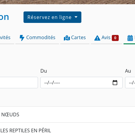
ton
Réservez en ligne
vités
Commodités
Cartes
Avis
0
Du
Au
ES NŒUDS
 LES REPTILES EN PÉRIL