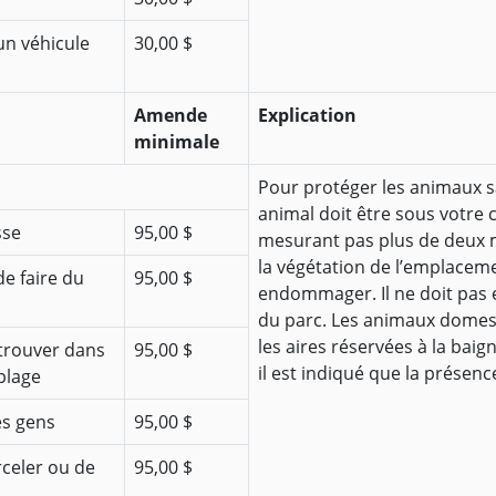
un véhicule
30,00 $
Amende
Explication
minimale
Pour protéger les animaux sa
animal doit être sous votre c
sse
95,00 $
mesurant pas plus de deux mè
la végétation de l’emplaceme
e faire du
95,00 $
endommager. Il ne doit pas 
du parc. Les animaux domest
les aires réservées à la baig
trouver dans
95,00 $
il est indiqué que la présen
plage
es gens
95,00 $
celer ou de
95,00 $