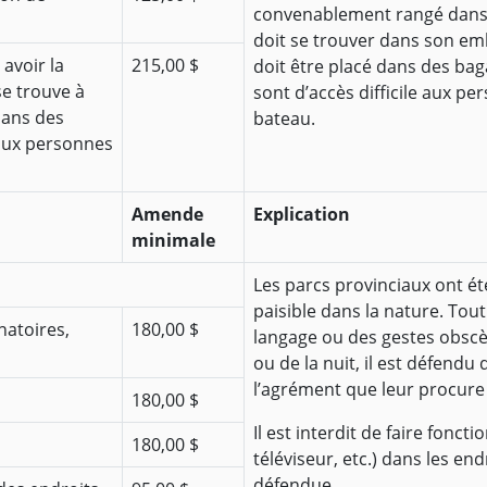
convenablement rangé dans 
doit se trouver dans son em
avoir la
215,00 $
doit être placé dans des ba
se trouve à
sont d’accès difficile aux p
dans des
bateau.
 aux personnes
Amende
Explication
minimale
Les parcs provinciaux ont ét
paisible dans la nature. Tout 
natoires,
180,00 $
langage ou des gestes obscèn
ou de la nuit, il est défendu
l’agrément que leur procure 
180,00 $
Il est interdit de faire fonct
180,00 $
téléviseur, etc.) dans les end
défendue.