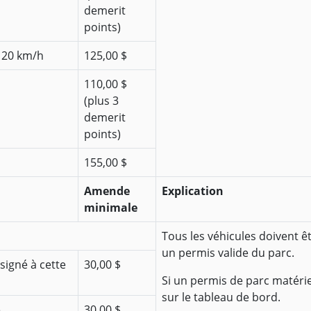
demerit
points)
e 20 km/h
125,00 $
110,00 $
(plus 3
demerit
points)
155,00 $
Amende
Explication
minimale
Tous les véhicules doivent ê
un permis valide du parc.
signé à cette
30,00 $
Si un permis de parc matériel
sur le tableau de bord.
e
30,00 $