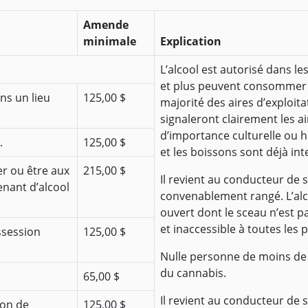
Amende
minimale
Explication
L’alcool est autorisé dans le
et plus peuvent consommer d
ns un lieu
125,00 $
majorité des aires d’exploit
signaleront clairement les a
d’importance culturelle ou h
.
125,00 $
et les boissons sont déjà inte
er ou être aux
215,00 $
Il revient au conducteur de s
nant d’alcool
convenablement rangé. L’alc
ouvert dont le sceau n’est 
et inaccessible à toutes les
ssession
125,00 $
Nulle personne de moins de
du cannabis.
65,00 $
Il revient au conducteur de 
ion de
125,00 $