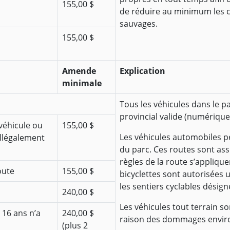
155,00 $
de réduire au minimum les c
sauvages.
155,00 $
Amende
Explication
minimale
Tous les véhicules dans le p
provincial valide (numérique
véhicule ou
155,00 $
Les véhicules automobiles p
illégalement
du parc. Ces routes sont ass
règles de la route s’appliquen
oute
155,00 $
bicyclettes sont autorisées 
les sentiers cyclables désign
240,00 $
Les véhicules tout terrain so
 16 ans n’a
240,00 $
raison des dommages enviro
(plus 2