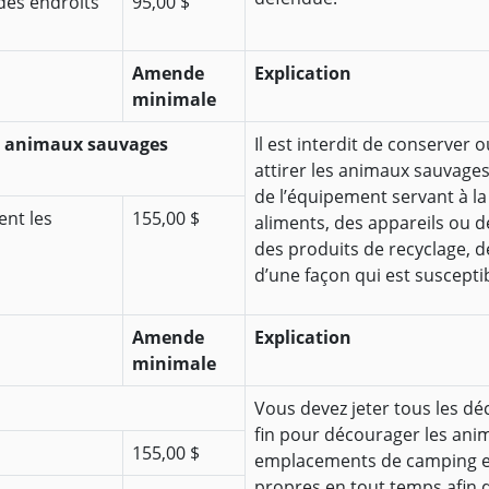
 des endroits
95,00 $
Amende
Explication
minimale
es animaux sauvages
Il est interdit de conserver
attirer les animaux sauvages
de l’équipement servant à la
ent les
155,00 $
aliments, des appareils ou d
des produits de recyclage, d
d’une façon qui est suscepti
Amende
Explication
minimale
Vous devez jeter tous les dé
fin pour décourager les ani
155,00 $
emplacements de camping et 
propres en tout temps afin d’