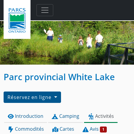
Skip to main content
Parc provincial White Lake
Réservez en ligne
Introduction
Camping
Activités
Commodités
Cartes
Avis
1