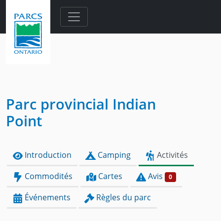
Skip to main content
Parc provincial Indian
Point
Introduction
Camping
Activités
Commodités
Cartes
Avis
0
Événements
Règles du parc