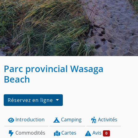
Parc provincial Wasaga
Beach
Réservez en ligne
Introduction
Camping
Activités
Commodités
Cartes
Avis
0