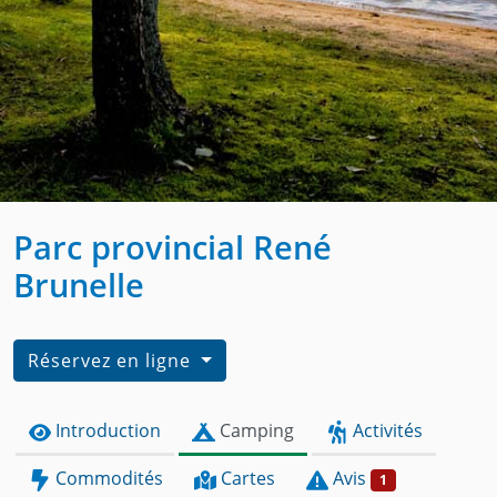
Parc provincial René
Brunelle
Réservez en ligne
Introduction
Camping
Activités
Commodités
Cartes
Avis
1