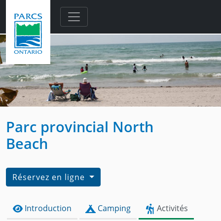
Skip to main content
Parc provincial North
Beach
Réservez en ligne
Introduction
Camping
Activités