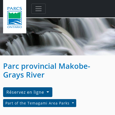
Skip to main content
Parc provincial Makobe-
Grays River
Réservez en ligne
Part of the Temagami Area Parks