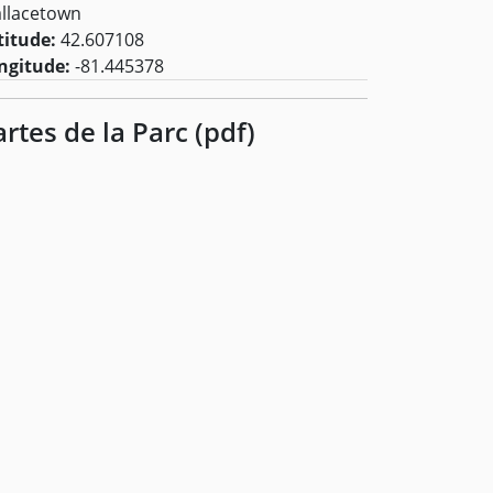
llacetown
titude:
42.607108
ngitude:
-81.445378
artes de la Parc (pdf)