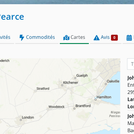
Pearce
vités
Commodités
Cartes
Avis
0
Typ
Jo
Ent
29
La
Lo
Jo
Ma
Ba