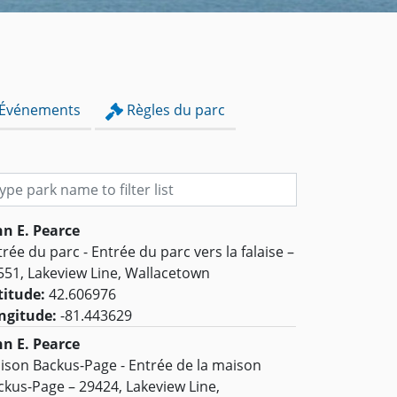
Événements
Règles du parc
e park name to filter list
hn E. Pearce
rée du parc - Entrée du parc vers la falaise –
551, Lakeview Line, Wallacetown
titude:
42.606976
ngitude:
-81.443629
hn E. Pearce
ison Backus-Page - Entrée de la maison
ckus-Page – 29424, Lakeview Line,