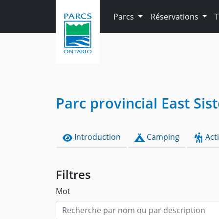
Skip to main content
Parcs
Réservations
T
Parc provincial East Sist
Introduction
Camping
Acti
Filtres
Mot