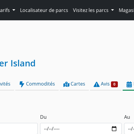
arifs
Localisateur de parcs
Visitez les parcs
Magasi
er Island
vités
Commodités
Cartes
Avis
0
Du
Au