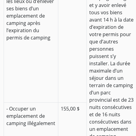
les lieux ou d’enlever
et y avoir enlevé
ses biens d’un
tous vos biens
emplacement de
avant 14 h à la date
camping après
d’expiration de
l’expiration du
votre permis pour
permis de camping
que d’autres
personnes
puissent s’y
installer. La durée
maximale d’un
séjour dans un
terrain de camping
d’un parc
provincial est de 23
nuits consécutives
- Occuper un
155,00 $
et de 16 nuits
emplacement de
consécutives dans
camping illégalement
un emplacement