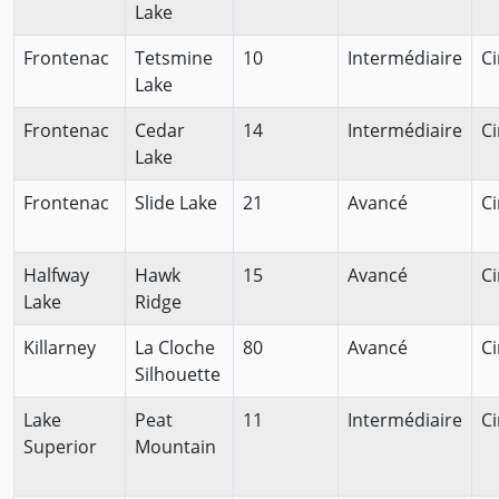
Lake
Frontenac
Tetsmine
10
Intermédiaire
Ci
Lake
Frontenac
Cedar
14
Intermédiaire
Ci
Lake
Frontenac
Slide Lake
21
Avancé
Ci
Halfway
Hawk
15
Avancé
Ci
Lake
Ridge
Killarney
La Cloche
80
Avancé
Ci
Silhouette
Lake
Peat
11
Intermédiaire
Ci
Superior
Mountain