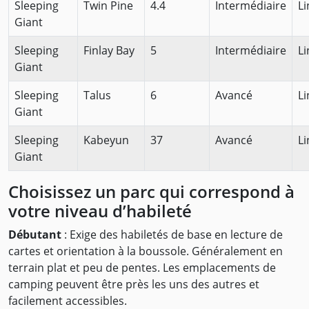
Sleeping
Twin Pine
4.4
Intermédiaire
Li
Giant
Sleeping
Finlay Bay
5
Intermédiaire
Li
Giant
Sleeping
Talus
6
Avancé
Li
Giant
Sleeping
Kabeyun
37
Avancé
Li
Giant
Choisissez un parc qui correspond à
votre niveau d’habileté
Débutant
: Exige des habiletés de base en lecture de
cartes et orientation à la boussole. Généralement en
terrain plat et peu de pentes. Les emplacements de
camping peuvent être près les uns des autres et
facilement accessibles.