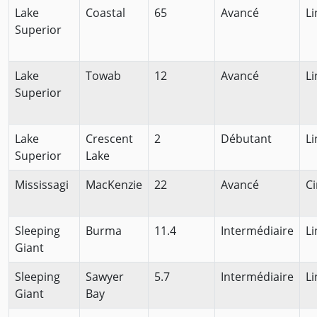
Lake
Coastal
65
Avancé
Li
Superior
Lake
Towab
12
Avancé
Li
Superior
Lake
Crescent
2
Débutant
Li
Superior
Lake
Mississagi
MacKenzie
22
Avancé
Ci
Sleeping
Burma
11.4
Intermédiaire
Li
Giant
Sleeping
Sawyer
5.7
Intermédiaire
Li
Giant
Bay