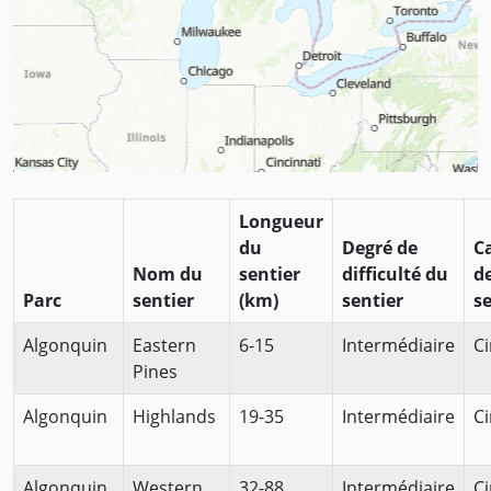
Longueur
du
Degré de
C
Nom du
sentier
difficulté du
d
Parc
sentier
(km)
sentier
se
Algonquin
Eastern
6-15
Intermédiaire
Ci
Pines
Algonquin
Highlands
19-35
Intermédiaire
Ci
Algonquin
Western
32-88
Intermédiaire
Ci