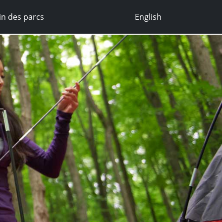
n des parcs
English