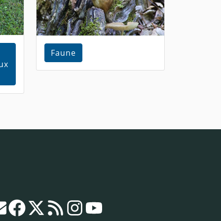
Faune
ux